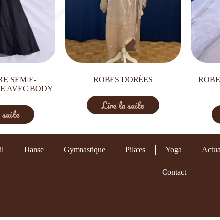
RE SEMIE-
ROBES DORÉES
ROBE
E AVEC BODY
Lire la suite
 suite
il
Danse
Gymnastique
Pilates
Yoga
Actua
Contact