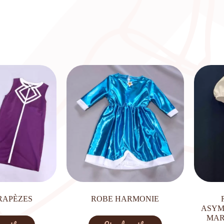
RAPÈZES
ROBE HARMONIE
ASYM
MAR