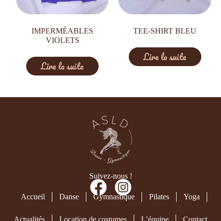
IMPERMÉABLES
TEE-SHIRT BLEU
VIOLETS
Lire la suite
Lire la suite
Suivez-nous !
Accueil
Danse
Gymnastique
Pilates
Yoga
Actualités
Location de costumes
L’équipe
Contact