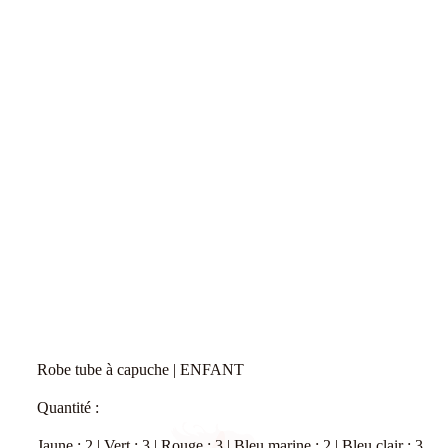
Robe tube à capuche | ENFANT
Quantité :
Jaune : 2 | Vert : 3 | Rouge : 3 | Bleu marine : 2 | Bleu clair : 3