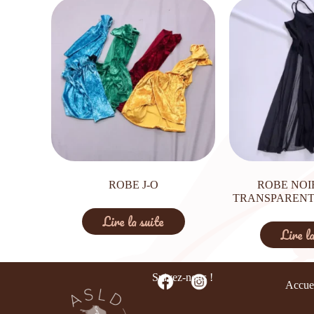
ROBE J-O
ROBE NOI
TRANSPARENT
Lire la suite
Lire la
Suivez-nous !
Accue